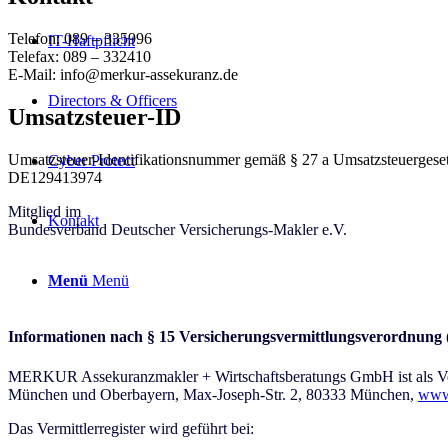
Telefon: 089 – 335996
IT-Haftpflicht
Telefax: 089 – 332410
E-Mail: info@merkur-assekuranz.de
Directors & Officers
Umsatzsteuer-ID
Umsatzsteuer-Identifikationsnummer gemäß § 27 a Umsatzsteuergeset
Cyber Protect
DE129413974
Mitglied im
Kontakt
Bundesverband Deutscher Versicherungs-Makler e.V.
Menü
Menü
Informationen nach § 15 Versicherungsvermittlungsverordnung
MERKUR Assekuranzmakler + Wirtschaftsberatungs GmbH ist als Vers
München und Oberbayern, Max-Joseph-Str. 2, 80333 München,
www
Das Vermittlerregister wird geführt bei: